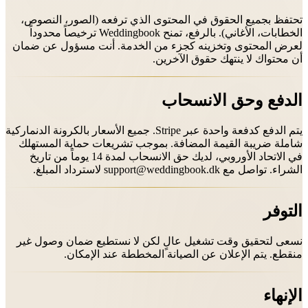
تحتفظ بجميع الحقوق في المحتوى الذي ترفعه (الصور، النصوص،
الخطابات، الأغاني). بالرفع، تمنح Weddingbook ترخيصاً محدوداً
لعرض المحتوى وتخزينه كجزء من الخدمة. أنت مسؤول عن ضمان
أن محتواك لا ينتهك حقوق الآخرين.
الدفع وحق الانسحاب
يتم الدفع كدفعة واحدة عبر Stripe. جميع الأسعار بالكرونة الدنماركية
شاملة ضريبة القيمة المضافة. بموجب تشريعات حماية المستهلك
في الاتحاد الأوروبي، لديك حق الانسحاب لمدة 14 يوماً من تاريخ
الشراء. تواصل مع
support@weddingbook.dk
لاسترداد المبلغ.
التوفر
نسعى لتحقيق وقت تشغيل عالٍ لكن لا نستطيع ضمان وصول غير
منقطع. يتم الإعلان عن الصيانة المخططة عند الإمكان.
الإنهاء