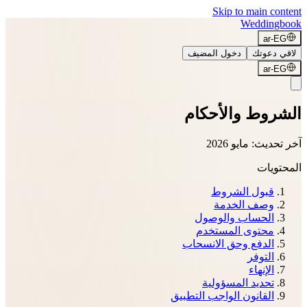
Skip to main content
Weddingbook
ar-EG
لاقي دعوتك
دخول المضيف
ar-EG
الشروط والأحكام
آخر تحديث: مايو 2026
المحتويات
قبول الشروط
وصف الخدمة
الحساب والوصول
محتوى المستخدم
الدفع وحق الانسحاب
التوفر
الإنهاء
تحديد المسؤولية
القانون الواجب التطبيق