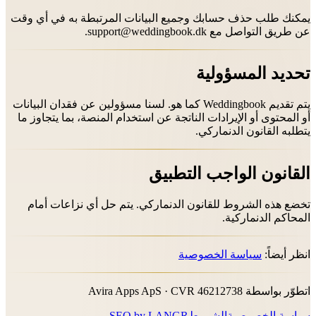
يمكنك طلب حذف حسابك وجميع البيانات المرتبطة به في أي وقت
عن طريق التواصل مع
support@weddingbook.dk
.
تحديد المسؤولية
يتم تقديم Weddingbook كما هو. لسنا مسؤولين عن فقدان البيانات
أو المحتوى أو الإيرادات الناتجة عن استخدام المنصة، بما يتجاوز ما
يتطلبه القانون الدنماركي.
القانون الواجب التطبيق
تخضع هذه الشروط للقانون الدنماركي. يتم حل أي نزاعات أمام
المحاكم الدنماركية.
انظر أيضاً:
سياسة الخصوصية
اتطوّر بواسطة Avira Apps ApS · CVR 46212738
سياسة الخصوصية
الشروط
SEO by LANGR