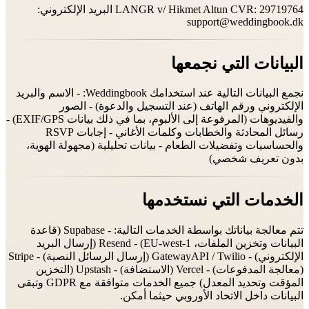
LANGR v/ Hikmet Altun CVR: 29719764 البريد الإلكتروني:
support@weddingbook.dk
البيانات التي نجمعها
نجمع البيانات التالية عند استخدامك Weddingbook: - الاسم والبريد
الإلكتروني ورقم الهاتف (عند التسجيل والدعوة) - الصور
والفيديوهات (المرفوعة إلى الألبوم، بما في ذلك بيانات EXIF/GPS) -
رسائل المحادثة والخطابات وكلمات الأغاني - إجابات RSVP
والحساسيات وتفضيلات الطعام - بيانات تحليلية (مجهولة الهوية،
بدون تعريف شخصي)
الخدمات التي نستخدمها
تتم معالجة بياناتك بواسطة الخدمات التالية: - Supabase (قاعدة
البيانات وتخزين الملفات، EU-west-1) - Resend (إرسال البريد
الإلكتروني) - GatewayAPI / Twilio (إرسال الرسائل النصية) - Stripe
(معالجة المدفوعات) - Vercel (الاستضافة) - Upstash (التخزين
المؤقت وتحديد المعدل) جميع الخدمات متوافقة مع GDPR وتبقى
البيانات داخل الاتحاد الأوروبي حيثما أمكن.