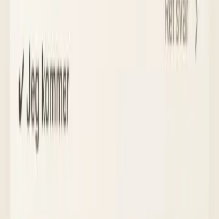
200+
Delade foton