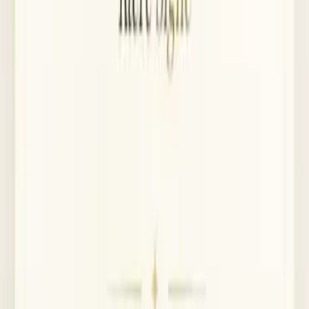
3
Njut av dagen tillsammans
Gäster följer programmet, delar foton och skriver tal — allt på ett
ställe.
Venue
Lystgården i Skælskør Lystskov
Et bryllupssted omgivet af gammel skov, med plads til hele jeres
selskab — fra vielse til brunch.