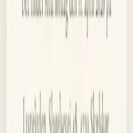
Kontrollpanelen
Inbjudan
Programmet
Albumet
Menyn
Kontrollpanelen
Inbjudan
En inbjudan de aldrig glömmer
Gästerna öppnar en elegant digital inbjudan med vaxsigill och
personlig hälsning — direkt i telefonen.
Gästupplevelsen
Så upplever dina gäster det
Från SMS-inbjudan till incheckning och OSA — allt sker direkt på
telefonen, utan app.