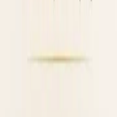
Ingen app krävs
Kom igång
Tre steg till det perfekta bröllopet