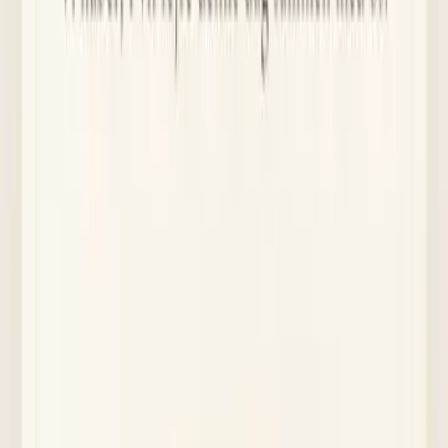
1
Personlig SMS-inbjudan
Gästerna får ett SMS med en personlig länk direkt till ert bröllop.