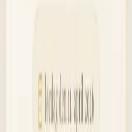
2
Incheckning & rumskod
Digital incheckning vid ankomst. Övernattande gäster får sin
rumskod direkt.