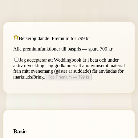
Alla planer inkluderar full tillgång till plattformen. Kontakta oss för
en skräddarsydd offert.
Betaerbjudande: Premium för 799 kr
Alla premiumfunktioner till baspris — spara 700 kr
Jag accepterar att Weddingbook är i beta och under
aktiv utveckling. Jag godkänner att anonymiserat material
från mitt evenemang (gäster är suddade) får användas för
marknadsföring.
Köp Premium — 799 kr
Eller köp till ordinarie pris
Basic