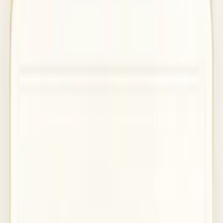
Välj datum, plats och anpassa ditt program och din meny på några
minuter.