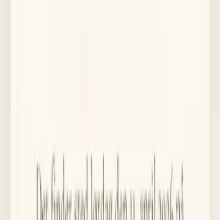
Slagelsevej 48, 4230 Skælskør
Inbjudan
En inbjudan de aldrig glömmer
Gästerna öppnar en elegant digital inbjudan med vaxsigill och
personlig hälsning — direkt i telefonen.
Programmet
Albumet
Menyn