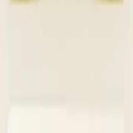
3
OSA med detaljer
Gästerna svarar på inbjudan, anger allergier och önskar musik — allt
på ett ställe.
Vår historia
Byggt för vårt eget bröllop
52 gäster var bjudna. 49 hittade själva till plattformen.