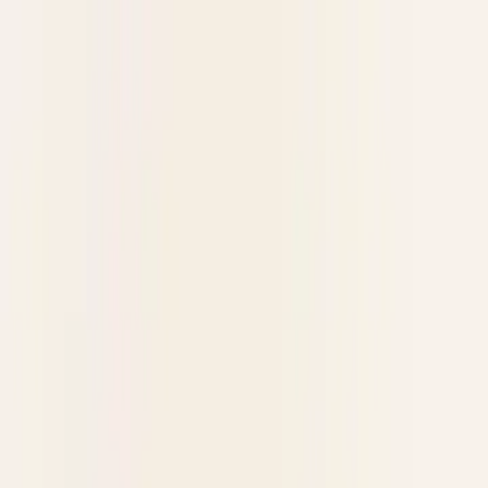
Skip to main content
Weddingbook
sv
Hitta din inbjudan
Värdinloggning
sv
Hela ditt bröllop på ett ställe
Program, meny, album, chatt, OSA och bordsplacering — i en
elegant mobilapp. 20 språk. Ingen nedladdning.
Se priser
Starta demo (gratis)