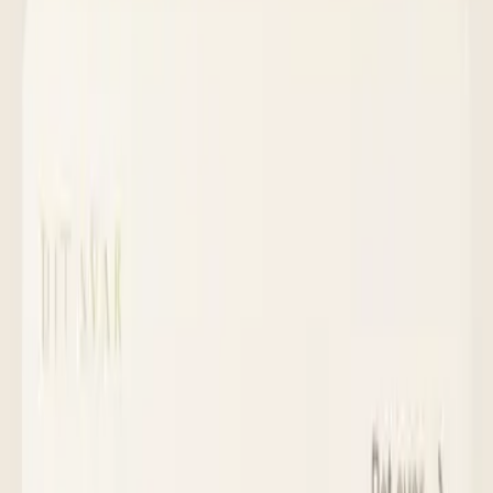
49
Gäster på vårt bröllop