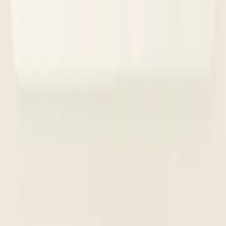
1 år
Används fortfarande
Priser
Välj rätt plan