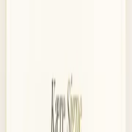
2
Bjud in dina gäster
Skicka personliga inbjudningar via SMS — gäster öppnar dem
direkt i telefonen.