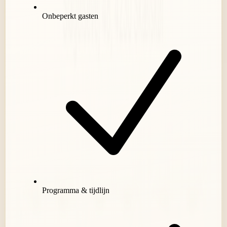
Onbeperkt gasten
Programma & tijdlijn