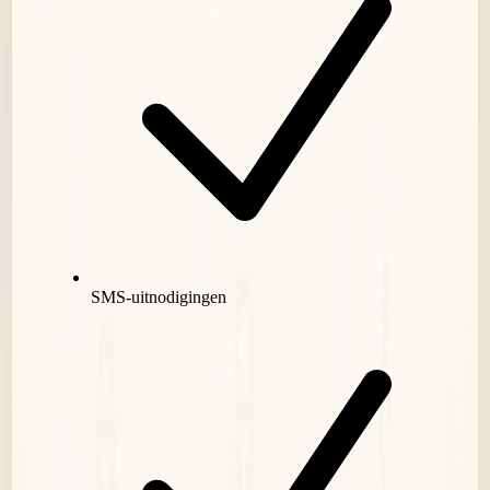
SMS-uitnodigingen