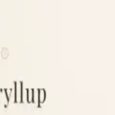
Skip to main content
Weddingbook
fa
دعوتنامه خود را پیدا کنید
ورود میزبان
fa
تمام عروسی شما در یک جا
برنامه، منو، آلبوم، چت، پاسخ دعوت و چیدمان میز — در یک اپلیکیشن موبایل زیبا. ۲۰ زب
مشاهده قیمت‌ها
شروع دمو (رایگان)